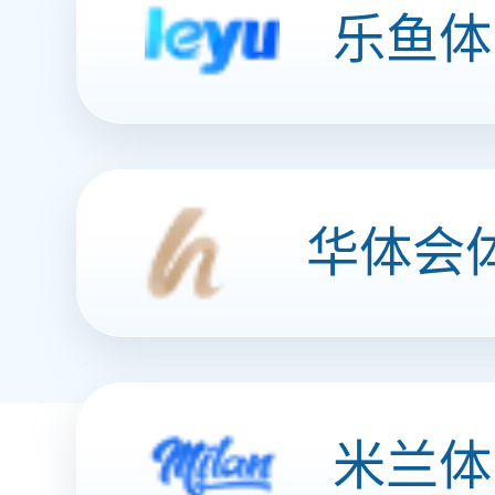
上一篇：
轮轰进7球仅丢1球，升班马重庆铜梁…
延伸阅读