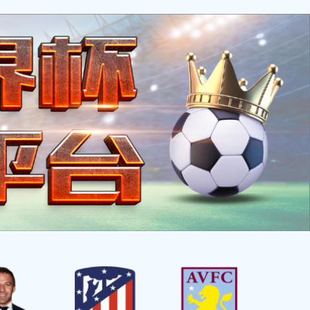
注册入口
赛事与数据服务
支持
APP下载
与
网页使用
，每日同步更
握比赛节奏。