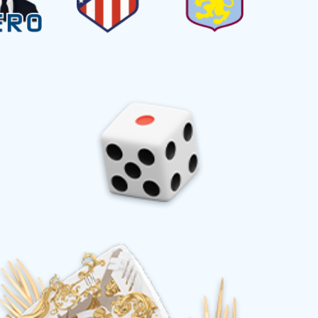
确
界广泛关注。作为球队攻防两端的关键一环，