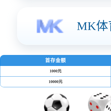
姆巴佩左大腿肌肉撕裂恢复期6周 vs 梅
巴黎圣日耳曼在赛季末的冲刺阶段遭遇了意想不到的打
2026-07-23