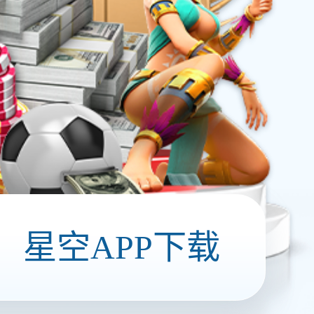
，他承担了更多持球进攻与防守任务，体能
繁干扰其出手空间，迫使他在抢投时急于发
位。值得留意的是，尽管命中率下降，他场
础。篮球投篮的发力链条自脚底开始，保持
上的微调同样关键——优化出手弧线、提高
不可忽视。当命中率陷入低谷时，球员容易