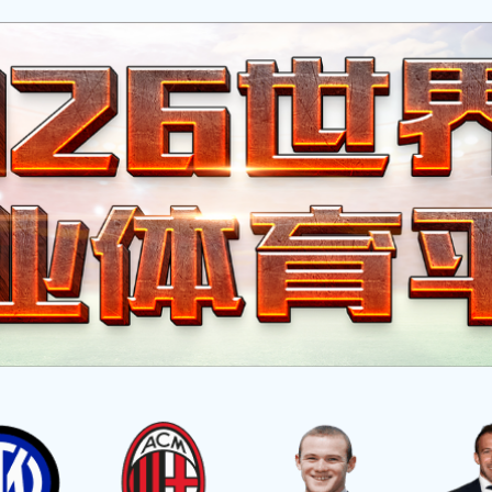
App下载
公司介绍
体育热讯
PP与网页版入口｜畅享全球体育
足球、篮球、电竞等项目的赛事资讯与数据内容， 
，聚焦热门体育内容， 助您轻松获取赛事动态，掌
手机App
网页版