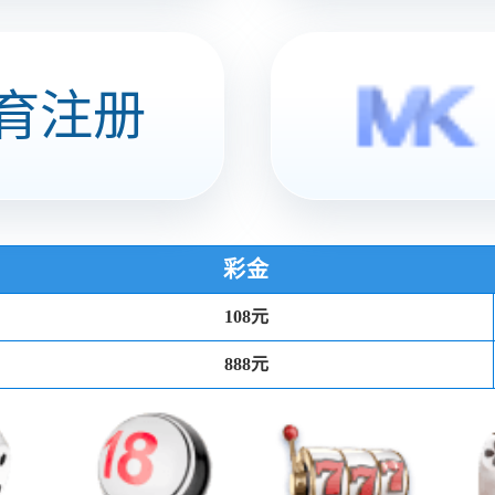
本赛季中超VAR改判率仅1
击：球队锋线两...
本赛季中超联赛已近尾声，一项
2026-07-26