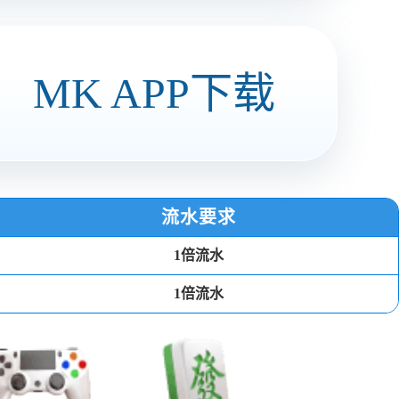
2%，争议判罚数量
数据引发广泛讨论：VAR（视频助理裁判）整...