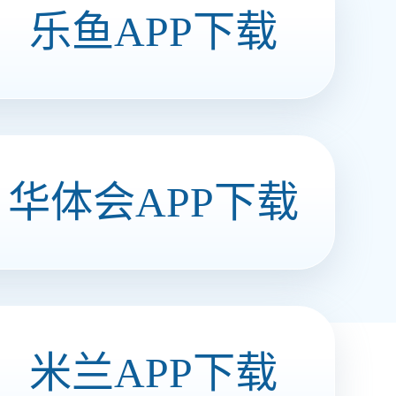
下一篇：
文班亚马vs切特：最佳新秀对决背后