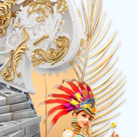
向已愈发明确——重拾投篮手感，强化稳定