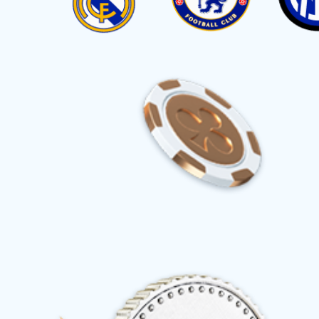
张镇麟三分命中率从38%
2026-06-09 14:01
71 次阅读
首页
/
体育热讯
近期，CBA辽宁队锋线核心张镇麟的三分