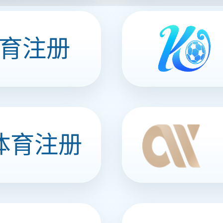
拟实战压力的投篮训练，辅以心理辅导，有助于张镇麟重建自信心
度比赛节奏的成熟锋线。
锋线火力不可替代
术体系具有不可替代的价值。作为联盟中少数兼具运动能力和射
命中率稳定在38%左右时，对手不得不在三分线外给予他更高强
可收缩防线、重点保护篮下，压缩辽宁队的整体进攻效率。因此
队管理层和教练组已明确表示，会为其制定科学的训练计划，确
的职业生涯打开了一扇新的窗口。从技术打磨到心理重塑，这次
言，一个稳定贡献三分火力的张镇麟，将是冲击更高荣誉的关键