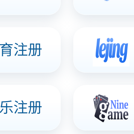
马刺文班亚马场均盖帽领
维正式与球队签...
随着NBA常规赛进入白热化阶段
2026-07-18
河南队阿兰替补登场造点，
人瞩目的减...
在刚刚结束的中超联赛中，河南
2026-07-18