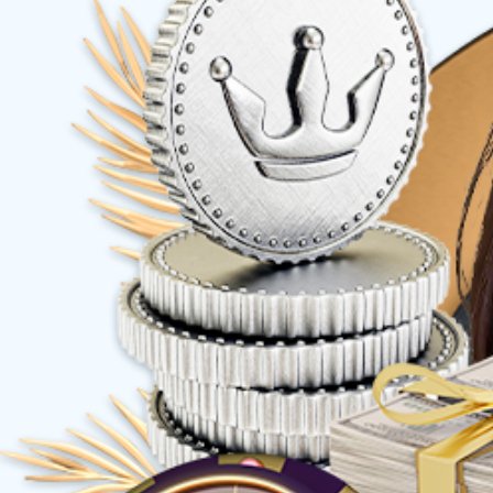
张镇麟的外线投射稳定性直接影响着辽宁
性，将是其个人与球队共同突破的重点。